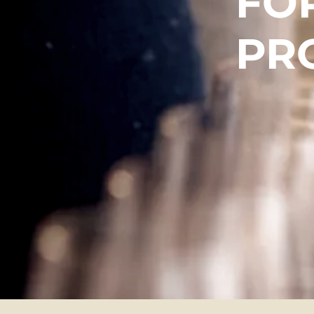
FO
PR