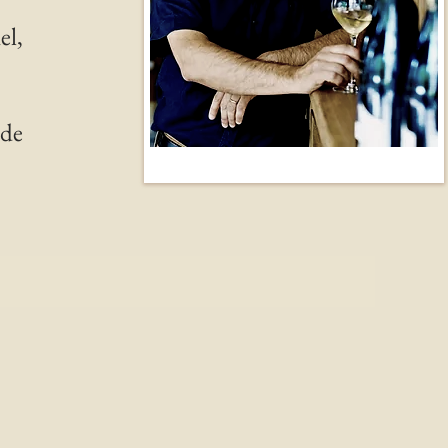
el,
 de