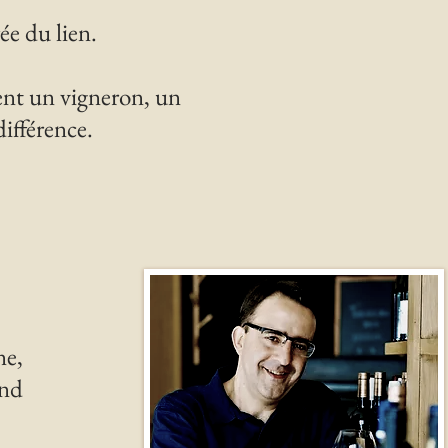
rée du lien.
ent un vigneron, un
différence.
ne,
and